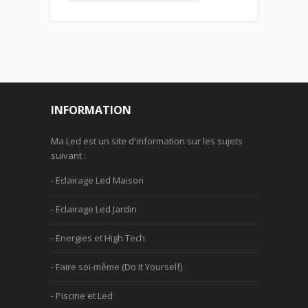
INFORMATION
Ma Led est un site d'information sur les sujets
suivant :
- Eclairage Led Maison
- Eclairage Led Jardin
- Energies et High Tech
- Faire soi-même (Do It Yourself)
- Piscine et Led