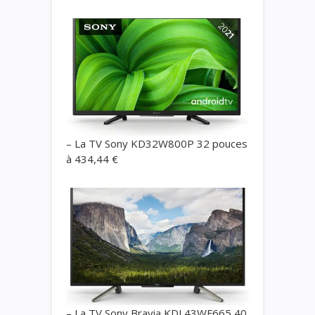
– La TV Sony
KD32W800P
32 pouces
à 434,44 €
– La TV Sony Bravia
KDL43WF665
40