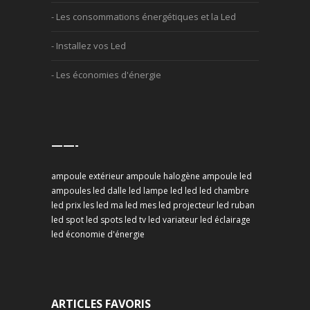
- Les consommations énergétiques et la Led
- Installez vos Led
- Les économies d'énergie
——-
ampoule extérieur
ampoule halogène
ampoule led
ampoules led
dalle led
lampe led
led
led chambre
led prix
les led
ma led
mes led
projecteur led
ruban
led
spot led
spots led
tv led
variateur led
éclairage
led
économie d'énergie
ARTICLES FAVORIS